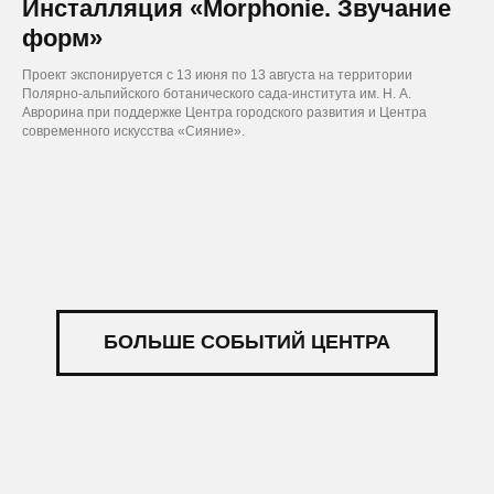
Инсталляция «Morphonie. Звучание
форм»
Проект экспонируется с 13 июня по 13 августа на территории
Полярно-альпийского ботанического сада-института им. Н. А.
Аврорина при поддержке Центра городского развития и Центра
современного искусства «Сияние».
БОЛЬШЕ СОБЫТИЙ ЦЕНТРА